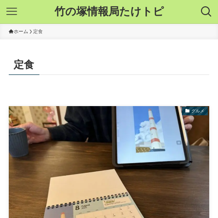
竹の塚情報局たけトピ
ホーム
定食
定食
グルメ