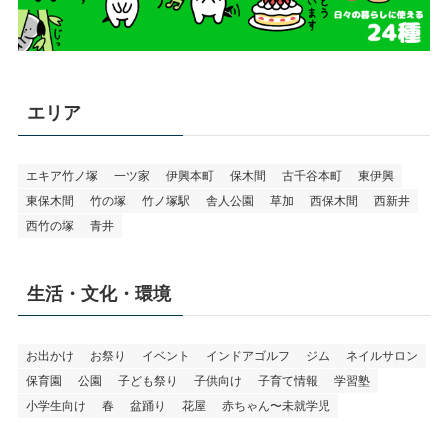
エリア
エキア竹ノ塚
一ツ家
伊興本町
保木間
古千谷本町
東伊興
東保木間
竹の塚
竹ノ塚駅
舎人公園
草加
西保木間
西新井
西竹の塚
青井
生活・文化・環境
お出かけ
お祭り
イベント
インドアゴルフ
ジム
ネイルサロン
保育園
公園
子ども祭り
子供向け
子育て情報
学習塾
小学生向け
春
盆踊り
花屋
赤ちゃん〜未就学児