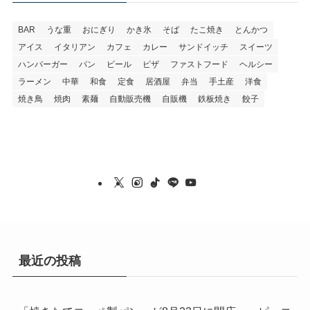
BAR
うな重
おにぎり
かき氷
そば
たこ焼き
とんかつ
アイス
イタリアン
カフェ
カレー
サンドイッチ
スイーツ
ハンバーガー
パン
ビール
ピザ
ファストフード
ヘルシー
ラーメン
中華
和食
定食
居酒屋
弁当
手土産
洋食
焼き鳥
焼肉
素麺
自動販売機
自販機
鉄板焼き
餃子
最近の投稿