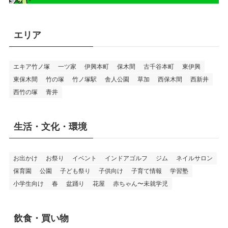
エリア
エキア竹ノ塚
一ツ家
伊興本町
保木間
古千谷本町
東伊興
東保木間
竹の塚
竹ノ塚駅
舎人公園
草加
西保木間
西新井
西竹の塚
青井
生活・文化・環境
お出かけ
お祭り
イベント
インドアゴルフ
ジム
ネイルサロン
保育園
公園
子ども祭り
子供向け
子育て情報
学習塾
小学生向け
春
盆踊り
花屋
赤ちゃん〜未就学児
飲食・買い物