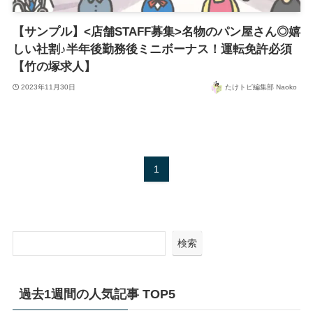
【サンプル】<店舗STAFF募集>名物のパン屋さん◎嬉
しい社割♪半年後勤務後ミニボーナス！運転免許必須
【竹の塚求人】
2023年11月30日
たけトピ編集部 Naoko
1
検索
過去1週間の人気記事 TOP5