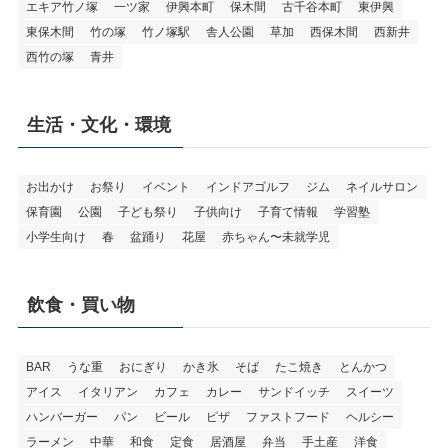
エキア竹ノ塚
一ツ家
伊興本町
保木間
古千谷本町
東伊興
東保木間
竹の塚
竹ノ塚駅
舎人公園
草加
西保木間
西新井
西竹の塚
青井
生活・文化・環境
お出かけ
お祭り
イベント
インドアゴルフ
ジム
ネイルサロン
保育園
公園
子ども祭り
子供向け
子育て情報
学習塾
小学生向け
春
盆踊り
花屋
赤ちゃん〜未就学児
飲食・買い物
BAR
うな重
おにぎり
かき氷
そば
たこ焼き
とんかつ
アイス
イタリアン
カフェ
カレー
サンドイッチ
スイーツ
ハンバーガー
パン
ビール
ピザ
ファストフード
ヘルシー
ラーメン
中華
和食
定食
居酒屋
弁当
手土産
洋食