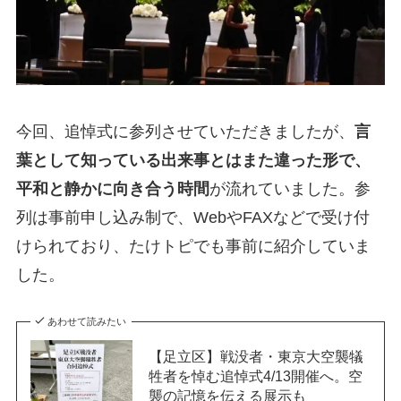
今回、追悼式に参列させていただきましたが、
言
葉として知っている出来事とはまた違った形で、
平和と静かに向き合う時間
が流れていました。参
列は事前申し込み制で、WebやFAXなどで受け付
けられており、たけトピでも事前に紹介していま
した。
あわせて読みたい
【足立区】戦没者・東京大空襲犠
牲者を悼む追悼式4/13開催へ。空
襲の記憶を伝える展示も