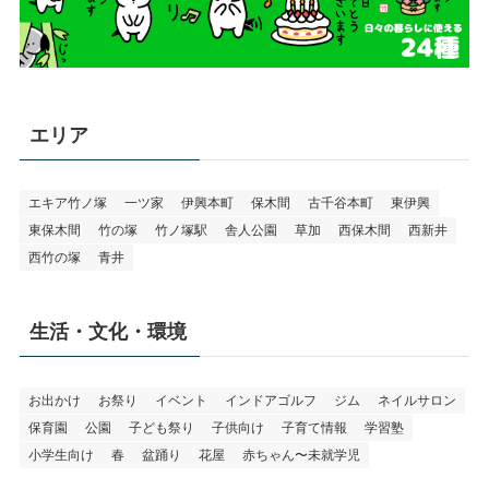
エリア
エキア竹ノ塚
一ツ家
伊興本町
保木間
古千谷本町
東伊興
東保木間
竹の塚
竹ノ塚駅
舎人公園
草加
西保木間
西新井
西竹の塚
青井
生活・文化・環境
お出かけ
お祭り
イベント
インドアゴルフ
ジム
ネイルサロン
保育園
公園
子ども祭り
子供向け
子育て情報
学習塾
小学生向け
春
盆踊り
花屋
赤ちゃん〜未就学児