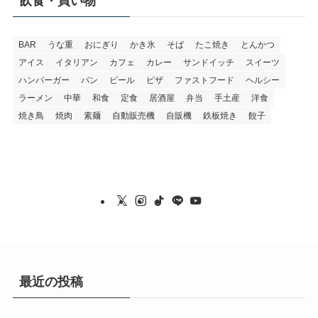
飲食・買い物
BAR
うな重
おにぎり
かき氷
そば
たこ焼き
とんかつ
アイス
イタリアン
カフェ
カレー
サンドイッチ
スイーツ
ハンバーガー
パン
ビール
ピザ
ファストフード
ヘルシー
ラーメン
中華
和食
定食
居酒屋
弁当
手土産
洋食
焼き鳥
焼肉
素麺
自動販売機
自販機
鉄板焼き
餃子
最近の投稿