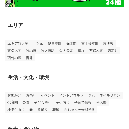
エリア
エキア竹ノ塚
一ツ家
伊興本町
保木間
古千谷本町
東伊興
東保木間
竹の塚
竹ノ塚駅
舎人公園
草加
西保木間
西新井
西竹の塚
青井
生活・文化・環境
お出かけ
お祭り
イベント
インドアゴルフ
ジム
ネイルサロン
保育園
公園
子ども祭り
子供向け
子育て情報
学習塾
小学生向け
春
盆踊り
花屋
赤ちゃん〜未就学児