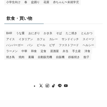
小学生向け
春
盆踊り
花屋
赤ちゃん〜未就学児
飲食・買い物
BAR
うな重
おにぎり
かき氷
そば
たこ焼き
とんかつ
アイス
イタリアン
カフェ
カレー
サンドイッチ
スイーツ
ハンバーガー
パン
ビール
ピザ
ファストフード
ヘルシー
ラーメン
中華
和食
定食
居酒屋
弁当
手土産
洋食
焼き鳥
焼肉
素麺
自動販売機
自販機
鉄板焼き
餃子