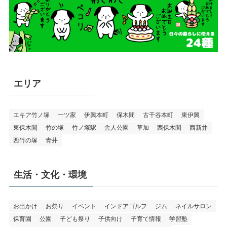
エリア
エキア竹ノ塚
一ツ家
伊興本町
保木間
古千谷本町
東伊興
東保木間
竹の塚
竹ノ塚駅
舎人公園
草加
西保木間
西新井
西竹の塚
青井
生活・文化・環境
お出かけ
お祭り
イベント
インドアゴルフ
ジム
ネイルサロン
保育園
公園
子ども祭り
子供向け
子育て情報
学習塾