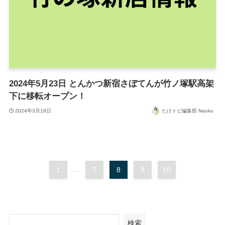
2024年5月23日 とんかつ新宿さぼてんが竹ノ塚駅高架
下に移転オープン！
2024年3月18日
たけトピ編集部 Naoko
1
...
7
8
9
10
検索