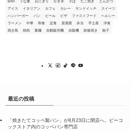
BAR
うな重
おにぎり
かき氷
そば
たこ焼き
とんかつ
アイス
イタリアン
カフェ
カレー
サンドイッチ
スイーツ
ハンバーガー
パン
ビール
ピザ
ファストフード
ヘルシー
ラーメン
中華
和食
定食
居酒屋
弁当
手土産
洋食
焼き鳥
焼肉
素麺
自動販売機
自販機
鉄板焼き
餃子
最近の投稿
「焼きたてコッペ製パン」が8月23日に閉店へ。ピーコ
ックストア内のコッペパン専門店