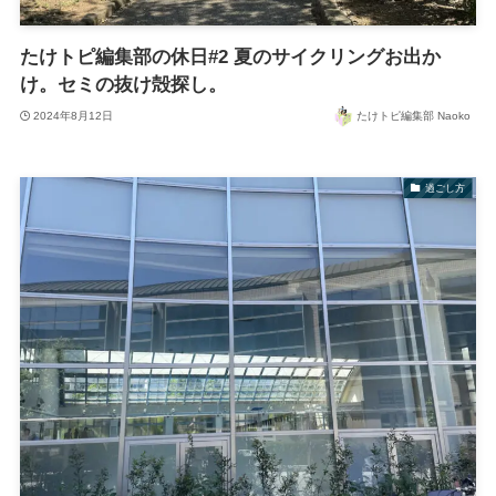
たけトピ編集部の休日#2 夏のサイクリングお出か
け。セミの抜け殻探し。
2024年8月12日
たけトピ編集部 Naoko
過ごし方