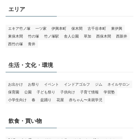
エリア
エキア竹ノ塚
一ツ家
伊興本町
保木間
古千谷本町
東伊興
東保木間
竹の塚
竹ノ塚駅
舎人公園
草加
西保木間
西新井
西竹の塚
青井
生活・文化・環境
お出かけ
お祭り
イベント
インドアゴルフ
ジム
ネイルサロン
保育園
公園
子ども祭り
子供向け
子育て情報
学習塾
小学生向け
春
盆踊り
花屋
赤ちゃん〜未就学児
飲食・買い物