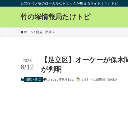
足立区竹ノ塚のローカルなトピックが集まるサイト｜たけトピ
竹の塚情報局たけトピ
ホーム
開店・閉店
【足立区】オーケーが保木
2026
6/12
が判明
2026年6月12日
たけトピ編集部 Naoko
開店・閉店