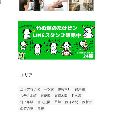
エリア
エキア竹ノ塚
一ツ家
伊興本町
保木間
古千谷本町
東伊興
東保木間
竹の塚
竹ノ塚駅
舎人公園
草加
西保木間
西新井
西竹の塚
青井