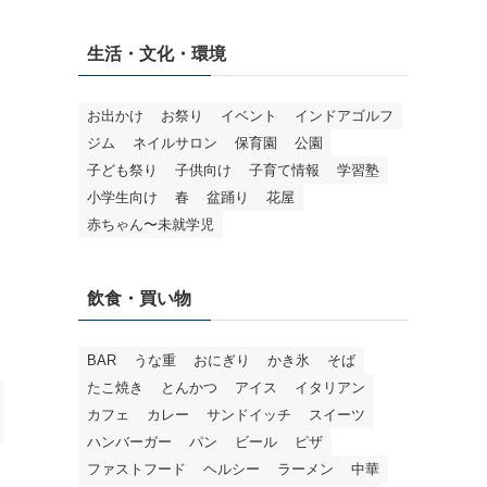
生活・文化・環境
お出かけ
お祭り
イベント
インドアゴルフ
ジム
ネイルサロン
保育園
公園
子ども祭り
子供向け
子育て情報
学習塾
小学生向け
春
盆踊り
花屋
赤ちゃん〜未就学児
飲食・買い物
BAR
うな重
おにぎり
かき氷
そば
たこ焼き
とんかつ
アイス
イタリアン
カフェ
カレー
サンドイッチ
スイーツ
ハンバーガー
パン
ビール
ピザ
ファストフード
ヘルシー
ラーメン
中華