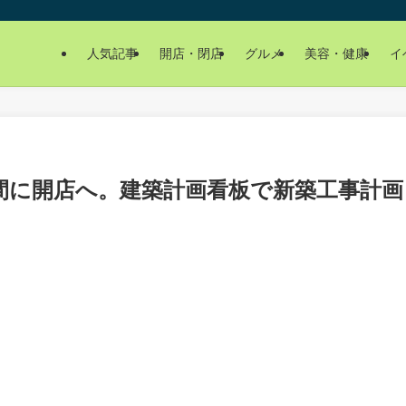
人気記事
開店・閉店
グルメ
美容・健康
イ
間に開店へ。建築計画看板で新築工事計画