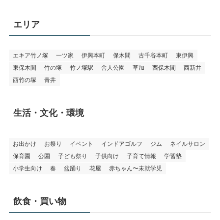
エリア
エキア竹ノ塚
一ツ家
伊興本町
保木間
古千谷本町
東伊興
東保木間
竹の塚
竹ノ塚駅
舎人公園
草加
西保木間
西新井
西竹の塚
青井
生活・文化・環境
お出かけ
お祭り
イベント
インドアゴルフ
ジム
ネイルサロン
保育園
公園
子ども祭り
子供向け
子育て情報
学習塾
小学生向け
春
盆踊り
花屋
赤ちゃん〜未就学児
飲食・買い物