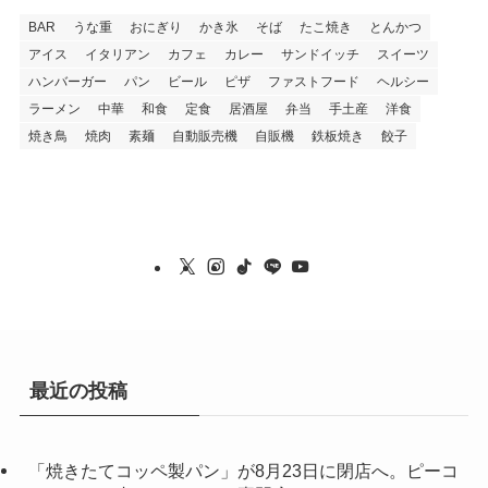
BAR
うな重
おにぎり
かき氷
そば
たこ焼き
とんかつ
アイス
イタリアン
カフェ
カレー
サンドイッチ
スイーツ
ハンバーガー
パン
ビール
ピザ
ファストフード
ヘルシー
ラーメン
中華
和食
定食
居酒屋
弁当
手土産
洋食
焼き鳥
焼肉
素麺
自動販売機
自販機
鉄板焼き
餃子
最近の投稿
「焼きたてコッペ製パン」が8月23日に閉店へ。ピーコ