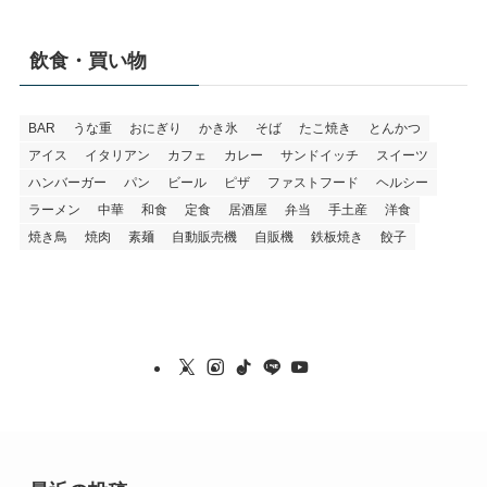
飲食・買い物
BAR
うな重
おにぎり
かき氷
そば
たこ焼き
とんかつ
アイス
イタリアン
カフェ
カレー
サンドイッチ
スイーツ
ハンバーガー
パン
ビール
ピザ
ファストフード
ヘルシー
ラーメン
中華
和食
定食
居酒屋
弁当
手土産
洋食
焼き鳥
焼肉
素麺
自動販売機
自販機
鉄板焼き
餃子