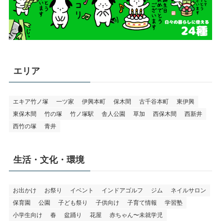
エリア
エキア竹ノ塚
一ツ家
伊興本町
保木間
古千谷本町
東伊興
東保木間
竹の塚
竹ノ塚駅
舎人公園
草加
西保木間
西新井
西竹の塚
青井
生活・文化・環境
お出かけ
お祭り
イベント
インドアゴルフ
ジム
ネイルサロン
保育園
公園
子ども祭り
子供向け
子育て情報
学習塾
小学生向け
春
盆踊り
花屋
赤ちゃん〜未就学児