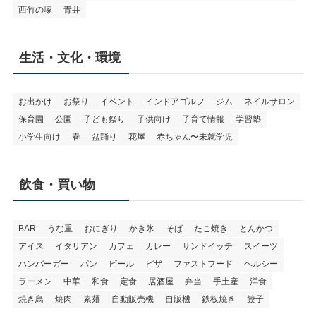
西竹の塚
青井
生活・文化・環境
お出かけ
お祭り
イベント
インドアゴルフ
ジム
ネイルサロン
保育園
公園
子ども祭り
子供向け
子育て情報
学習塾
小学生向け
春
盆踊り
花屋
赤ちゃん〜未就学児
飲食・買い物
BAR
うな重
おにぎり
かき氷
そば
たこ焼き
とんかつ
アイス
イタリアン
カフェ
カレー
サンドイッチ
スイーツ
ハンバーガー
パン
ビール
ピザ
ファストフード
ヘルシー
ラーメン
中華
和食
定食
居酒屋
弁当
手土産
洋食
焼き鳥
焼肉
素麺
自動販売機
自販機
鉄板焼き
餃子