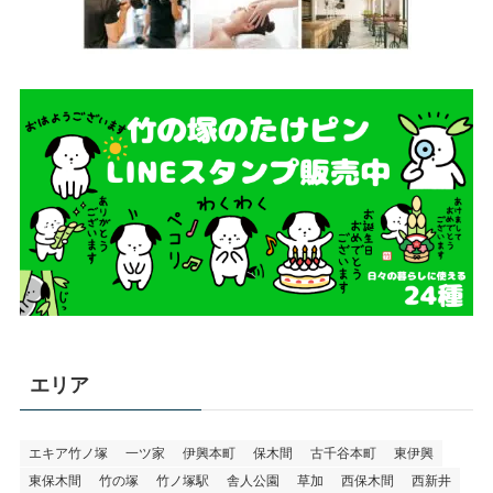
エリア
エキア竹ノ塚
一ツ家
伊興本町
保木間
古千谷本町
東伊興
東保木間
竹の塚
竹ノ塚駅
舎人公園
草加
西保木間
西新井