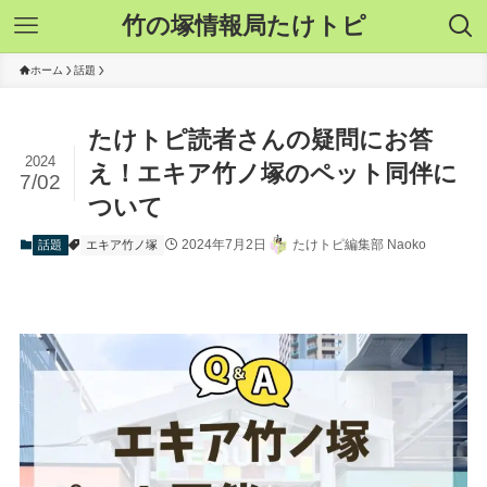
竹の塚情報局たけトピ
ホーム
話題
たけトピ読者さんの疑問にお答
2024
え！エキア竹ノ塚のペット同伴に
7/02
ついて
2024年7月2日
たけトピ編集部 Naoko
話題
エキア竹ノ塚