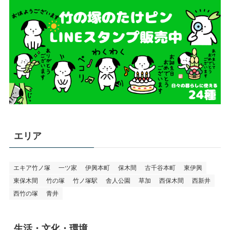
エリア
エキア竹ノ塚
一ツ家
伊興本町
保木間
古千谷本町
東伊興
東保木間
竹の塚
竹ノ塚駅
舎人公園
草加
西保木間
西新井
西竹の塚
青井
生活・文化・環境