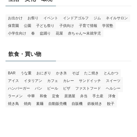
お出かけ
お祭り
イベント
インドアゴルフ
ジム
ネイルサロン
保育園
公園
子ども祭り
子供向け
子育て情報
学習塾
小学生向け
春
盆踊り
花屋
赤ちゃん〜未就学児
飲食・買い物
BAR
うな重
おにぎり
かき氷
そば
たこ焼き
とんかつ
アイス
イタリアン
カフェ
カレー
サンドイッチ
スイーツ
ハンバーガー
パン
ビール
ピザ
ファストフード
ヘルシー
ラーメン
中華
和食
定食
居酒屋
弁当
手土産
洋食
焼き鳥
焼肉
素麺
自動販売機
自販機
鉄板焼き
餃子