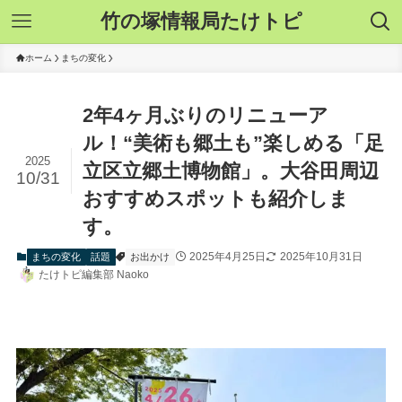
竹の塚情報局たけトピ
ホーム
まちの変化
2年4ヶ月ぶりのリニューア
ル！“美術も郷土も”楽しめる「足
2025
立区立郷土博物館」。大谷田周辺
10/31
おすすめスポットも紹介しま
す。
2025年4月25日
2025年10月31日
まちの変化
話題
お出かけ
たけトピ編集部 Naoko