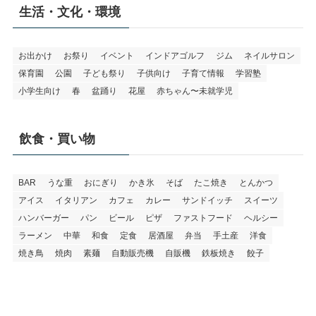
生活・文化・環境
お出かけ
お祭り
イベント
インドアゴルフ
ジム
ネイルサロン
保育園
公園
子ども祭り
子供向け
子育て情報
学習塾
小学生向け
春
盆踊り
花屋
赤ちゃん〜未就学児
飲食・買い物
BAR
うな重
おにぎり
かき氷
そば
たこ焼き
とんかつ
アイス
イタリアン
カフェ
カレー
サンドイッチ
スイーツ
ハンバーガー
パン
ビール
ピザ
ファストフード
ヘルシー
ラーメン
中華
和食
定食
居酒屋
弁当
手土産
洋食
焼き鳥
焼肉
素麺
自動販売機
自販機
鉄板焼き
餃子