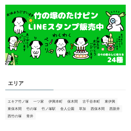
エリア
エキア竹ノ塚
一ツ家
伊興本町
保木間
古千谷本町
東伊興
東保木間
竹の塚
竹ノ塚駅
舎人公園
草加
西保木間
西新井
西竹の塚
青井