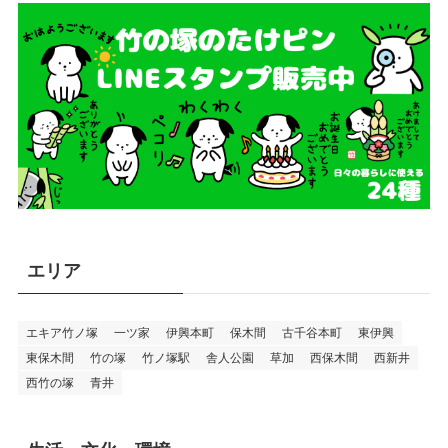
エリア
エキア竹ノ塚
一ツ家
伊興本町
保木間
古千谷本町
東伊興
東保木間
竹の塚
竹ノ塚駅
舎人公園
草加
西保木間
西新井
西竹の塚
青井