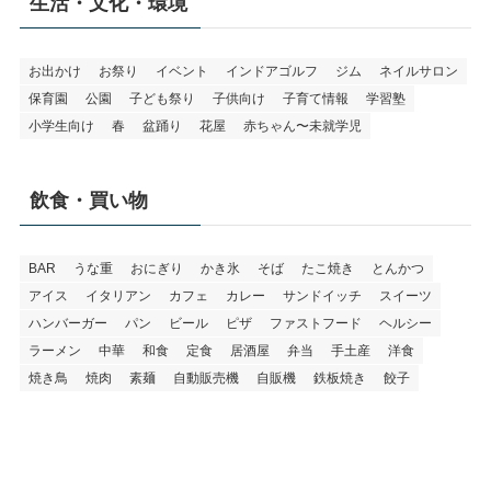
生活・文化・環境
お出かけ
お祭り
イベント
インドアゴルフ
ジム
ネイルサロン
保育園
公園
子ども祭り
子供向け
子育て情報
学習塾
小学生向け
春
盆踊り
花屋
赤ちゃん〜未就学児
飲食・買い物
BAR
うな重
おにぎり
かき氷
そば
たこ焼き
とんかつ
アイス
イタリアン
カフェ
カレー
サンドイッチ
スイーツ
ハンバーガー
パン
ビール
ピザ
ファストフード
ヘルシー
ラーメン
中華
和食
定食
居酒屋
弁当
手土産
洋食
焼き鳥
焼肉
素麺
自動販売機
自販機
鉄板焼き
餃子