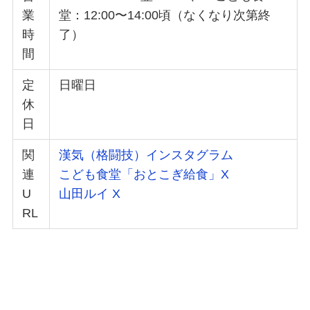
業
堂：12:00〜14:00頃（なくなり次第終
時
了）
間
定
日曜日
休
日
関
漢気（格闘技）インスタグラム
連
こども食堂「おとこぎ給食」X
U
山田ルイ X
RL