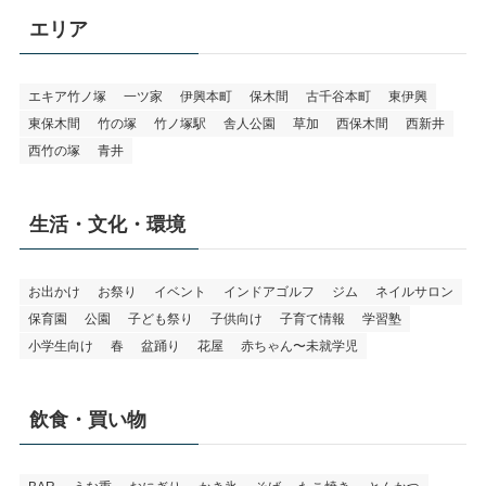
エリア
エキア竹ノ塚
一ツ家
伊興本町
保木間
古千谷本町
東伊興
東保木間
竹の塚
竹ノ塚駅
舎人公園
草加
西保木間
西新井
西竹の塚
青井
生活・文化・環境
お出かけ
お祭り
イベント
インドアゴルフ
ジム
ネイルサロン
保育園
公園
子ども祭り
子供向け
子育て情報
学習塾
小学生向け
春
盆踊り
花屋
赤ちゃん〜未就学児
飲食・買い物