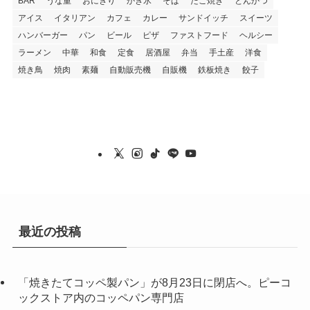
BAR
うな重
おにぎり
かき氷
そば
たこ焼き
とんかつ
アイス
イタリアン
カフェ
カレー
サンドイッチ
スイーツ
ハンバーガー
パン
ビール
ピザ
ファストフード
ヘルシー
ラーメン
中華
和食
定食
居酒屋
弁当
手土産
洋食
焼き鳥
焼肉
素麺
自動販売機
自販機
鉄板焼き
餃子
最近の投稿
「焼きたてコッペ製パン」が8月23日に閉店へ。ピーコ
ックストア内のコッペパン専門店