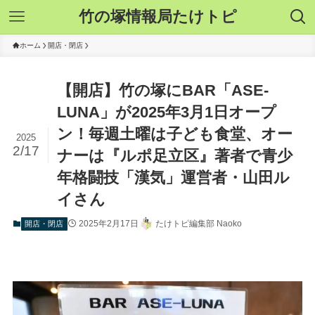
竹の塚情報局たけトピ
ホーム
開店・閉店
【開店】竹の塚にBAR「ASE-
LUNA」が2025年3月1日オープ
ン！毎週土曜は子ども食堂、オー
2025
2/17
ナーは『ルポ足立区』著者で青少
年格闘技「漢気」運営者・山田ル
イさん
2025年2月17日
たけトピ編集部 Naoko
開店・閉店