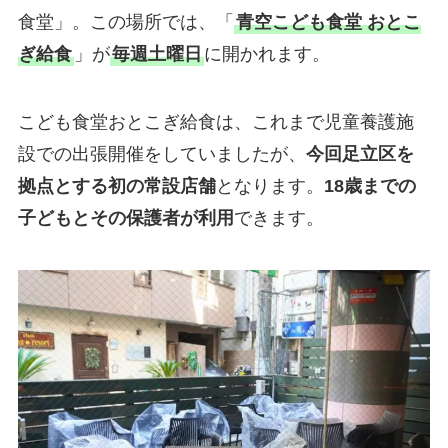
食堂」。この場所では、「
青空こども食堂 おとこ
ぎ給食
」が
毎週土曜日
に開かれます。
こども食堂おとこぎ給食は、これまで児童養護施
設での出張開催をしていましたが、
今回足立区を
拠点とする初の常設店舗
となります。
18歳までの
子どもとその保護者が利用
できます。