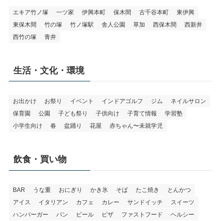
エキア竹ノ塚
一ツ家
伊興本町
保木間
古千谷本町
東伊興
東保木間
竹の塚
竹ノ塚駅
舎人公園
草加
西保木間
西新井
西竹の塚
青井
生活・文化・環境
お出かけ
お祭り
イベント
インドアゴルフ
ジム
ネイルサロン
保育園
公園
子ども祭り
子供向け
子育て情報
学習塾
小学生向け
春
盆踊り
花屋
赤ちゃん〜未就学児
飲食・買い物
BAR
うな重
おにぎり
かき氷
そば
たこ焼き
とんかつ
アイス
イタリアン
カフェ
カレー
サンドイッチ
スイーツ
ハンバーガー
パン
ビール
ピザ
ファストフード
ヘルシー