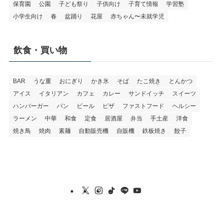
保育園
公園
子ども祭り
子供向け
子育て情報
学習塾
小学生向け
春
盆踊り
花屋
赤ちゃん〜未就学児
飲食・買い物
BAR
うな重
おにぎり
かき氷
そば
たこ焼き
とんかつ
アイス
イタリアン
カフェ
カレー
サンドイッチ
スイーツ
ハンバーガー
パン
ビール
ピザ
ファストフード
ヘルシー
ラーメン
中華
和食
定食
居酒屋
弁当
手土産
洋食
焼き鳥
焼肉
素麺
自動販売機
自販機
鉄板焼き
餃子