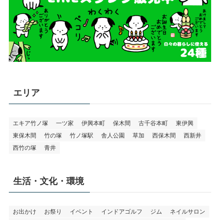
エリア
エキア竹ノ塚
一ツ家
伊興本町
保木間
古千谷本町
東伊興
東保木間
竹の塚
竹ノ塚駅
舎人公園
草加
西保木間
西新井
西竹の塚
青井
生活・文化・環境
お出かけ
お祭り
イベント
インドアゴルフ
ジム
ネイルサロン